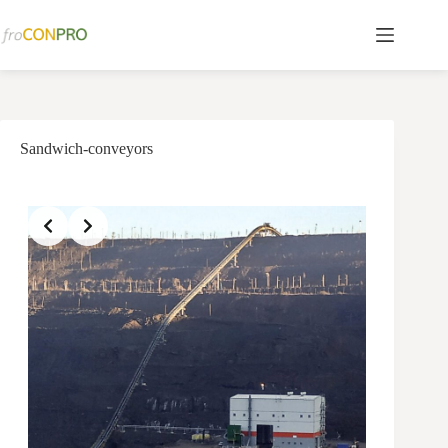
Перейти
к
сути
Sandwich-conveyors