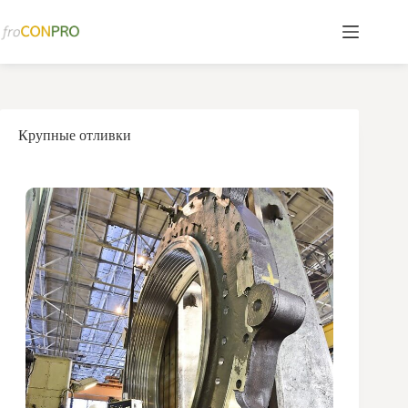
Перейти
к
сути
Крупные отливки