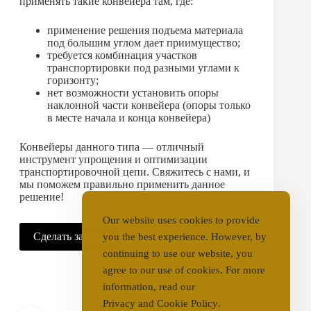
применять такие конвейера там, где:
применение решения подъема материала
под большим углом дает приимущество;
требуется комбинация участков
транспортировки под разными углами к
горизонту;
нет возможности установить опоры
наклонной части конвейера (опоры только
в месте начала и конца конвейера)
Конвейеры данного типа — отличный
инструмент упрощения и оптимизации
транспортировочной цепи. Свяжитесь с нами, и
мы поможем правильно применить данное
решение!
Our website uses cookies to provide
Сделать запрос
you the best experience. However, by
continuing to use our website, you
agree to our use of cookies. For more
information, read our
Privacy and Cookie Policy
.