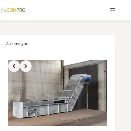
Перейти
к
сути
Z-conveyors